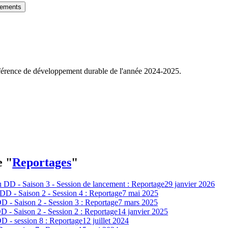
gements
onférence de développement durable de l'année 2024-2025.
e "
Reportages
"
 DD - Saison 3 - Session de lancement : Reportage
29 janvier 2026
DD - Saison 2 - Session 4 : Reportage
7 mai 2025
D - Saison 2 - Session 3 : Reportage
7 mars 2025
 - Saison 2 - Session 2 : Reportage
14 janvier 2025
D - session 8 : Reportage
12 juillet 2024