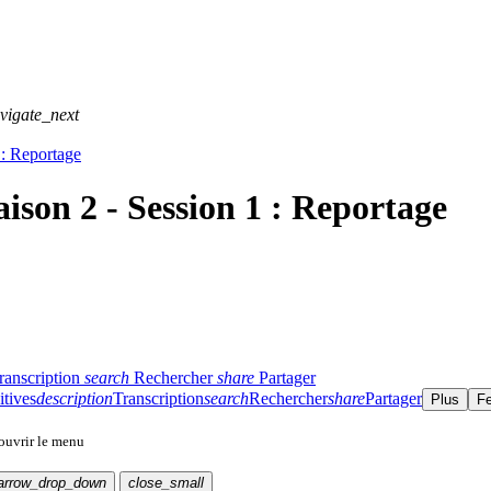
vigate_next
 : Reportage
ison 2 - Session 1 : Reportage
ranscription
search
Rechercher
share
Partager
itives
description
Transcription
search
Rechercher
share
Partager
Plus
F
 ouvrir le menu
arrow_drop_down
close_small