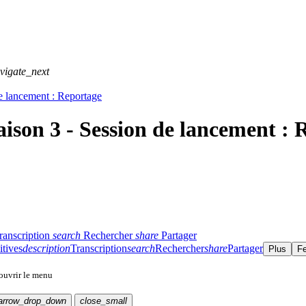
vigate_next
e lancement : Reportage
ison 3 - Session de lancement : 
ranscription
search
Rechercher
share
Partager
itives
description
Transcription
search
Rechercher
share
Partager
Plus
F
 ouvrir le menu
arrow_drop_down
close_small