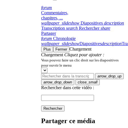
forum
Commentaires,
chapitres, ...
wallpaper_slideshow
Diapositives
description
Transcription
search
Rechercher
share
Partager
forum
Chronologie
wallpaper_slideshow
Diapositives
description
Tra
Chargement
Plus
Fermer
Chargement
Cliquez pour ajouter :
Vous pouvez faire un clic droit sur les diapositives
pour ouvrir le menu
arrow_drop_up
arrow_drop_down
close_small
Rechercher dans cette vidéo :
Rechercher
Partager ce média