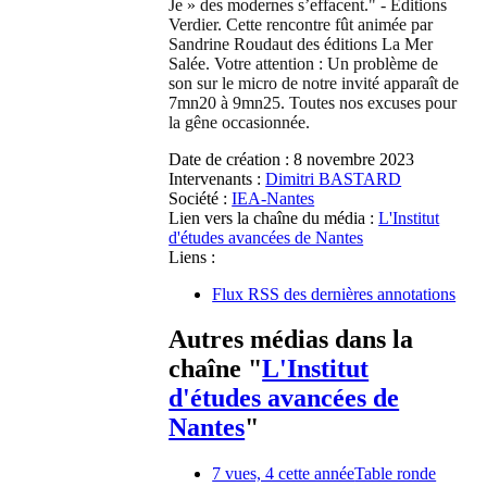
Je » des modernes s’effacent." - Éditions
Verdier. Cette rencontre fût animée par
Sandrine Roudaut des éditions La Mer
Salée. Votre attention : Un problème de
son sur le micro de notre invité apparaît de
7mn20 à 9mn25. Toutes nos excuses pour
la gêne occasionnée.
Date de création :
8 novembre 2023
Intervenants :
Dimitri BASTARD
Société :
IEA-Nantes
Lien vers la chaîne du média :
L'Institut
d'études avancées de Nantes
Liens :
Flux RSS des dernières annotations
Autres médias dans la
chaîne "
L'Institut
d'études avancées de
Nantes
"
7 vues, 4 cette année
Table ronde