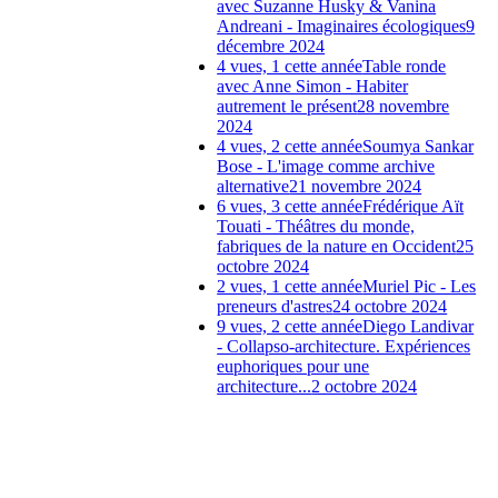
avec Suzanne Husky & Vanina
Andreani - Imaginaires écologiques
9
décembre 2024
4 vues, 1 cette année
Table ronde
avec Anne Simon - Habiter
autrement le présent
28 novembre
2024
4 vues, 2 cette année
Soumya Sankar
Bose - L'image comme archive
alternative
21 novembre 2024
6 vues, 3 cette année
Frédérique Aït
Touati - Théâtres du monde,
fabriques de la nature en Occident
25
octobre 2024
2 vues, 1 cette année
Muriel Pic - Les
preneurs d'astres
24 octobre 2024
9 vues, 2 cette année
Diego Landivar
- Collapso-architecture. Expériences
euphoriques pour une
architecture...
2 octobre 2024