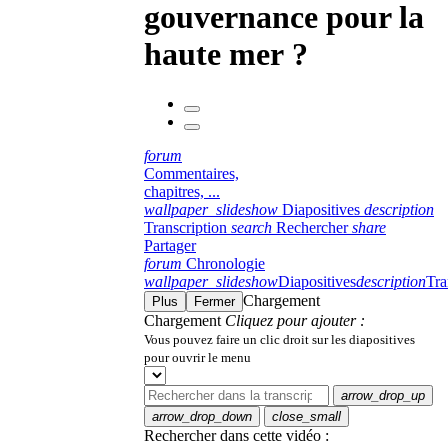
gouvernance pour la
haute mer ?
forum
Commentaires,
chapitres, ...
wallpaper_slideshow
Diapositives
description
Transcription
search
Rechercher
share
Partager
forum
Chronologie
wallpaper_slideshow
Diapositives
description
Tra
Chargement
Plus
Fermer
Chargement
Cliquez pour ajouter :
Vous pouvez faire un clic droit sur les diapositives
pour ouvrir le menu
arrow_drop_up
arrow_drop_down
close_small
Rechercher dans cette vidéo :