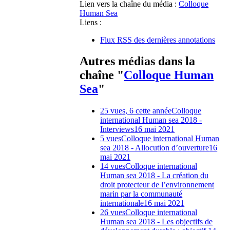
Lien vers la chaîne du média :
Colloque
Human Sea
Liens :
Flux RSS des dernières annotations
Autres médias dans la
chaîne "
Colloque Human
Sea
"
25 vues, 6 cette année
Colloque
international Human sea 2018 -
Interviews
16 mai 2021
5 vues
Colloque international Human
sea 2018 - Allocution d’ouverture
16
mai 2021
14 vues
Colloque international
Human sea 2018 - La création du
droit protecteur de l’environnement
marin par la communauté
internationale
16 mai 2021
26 vues
Colloque international
Human sea 2018 - Les objectifs de