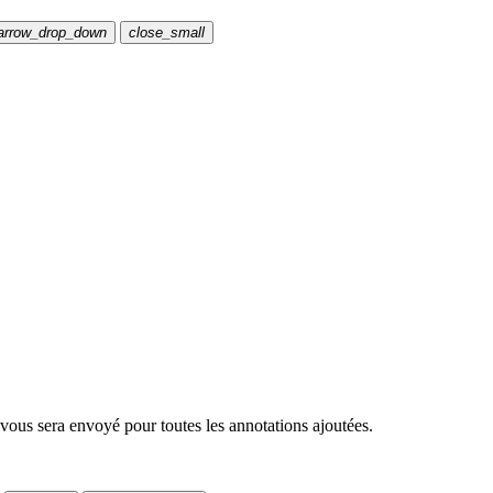
arrow_drop_down
close_small
 vous sera envoyé pour toutes les annotations ajoutées.