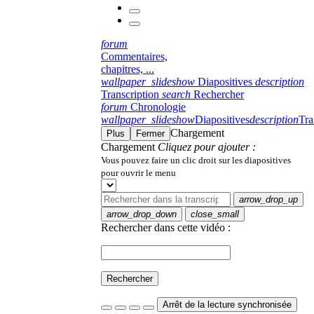
forum
Commentaires,
chapitres, ...
wallpaper_slideshow
Diapositives
description
Transcription
search
Rechercher
forum
Chronologie
wallpaper_slideshow
Diapositives
description
Tra
Chargement
Plus
Fermer
Chargement
Cliquez pour ajouter :
Vous pouvez faire un clic droit sur les diapositives
pour ouvrir le menu
arrow_drop_up
arrow_drop_down
close_small
Rechercher dans cette vidéo :
Rechercher
Arrêt de la lecture synchronisée