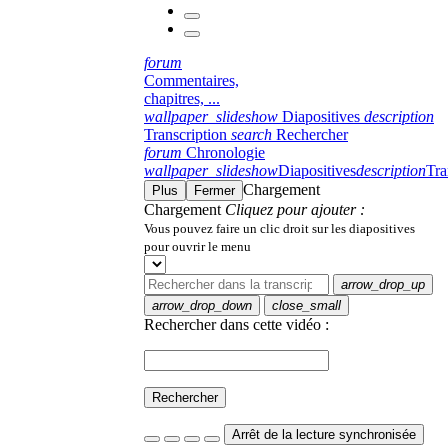
forum
Commentaires,
chapitres, ...
wallpaper_slideshow
Diapositives
description
Transcription
search
Rechercher
forum
Chronologie
wallpaper_slideshow
Diapositives
description
Tra
Chargement
Plus
Fermer
Chargement
Cliquez pour ajouter :
Vous pouvez faire un clic droit sur les diapositives
pour ouvrir le menu
arrow_drop_up
arrow_drop_down
close_small
Rechercher dans cette vidéo :
Rechercher
Arrêt de la lecture synchronisée