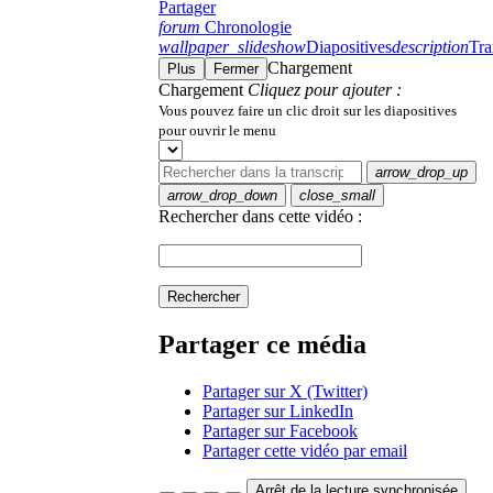
Partager
forum
Chronologie
wallpaper_slideshow
Diapositives
description
Tra
Chargement
Plus
Fermer
Chargement
Cliquez pour ajouter :
Vous pouvez faire un clic droit sur les diapositives
pour ouvrir le menu
arrow_drop_up
arrow_drop_down
close_small
Rechercher dans cette vidéo :
Rechercher
Partager ce média
Partager sur X (Twitter)
Partager sur LinkedIn
Partager sur Facebook
Partager cette vidéo par email
Arrêt de la lecture synchronisée