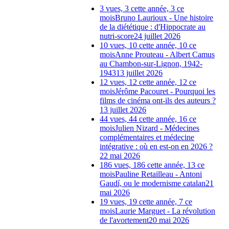
3 vues, 3 cette année, 3 ce
mois
Bruno Laurioux - Une histoire
de la diététique : d'Hippocrate au
nutri-score
24 juillet 2026
10 vues, 10 cette année, 10 ce
mois
Anne Prouteau - Albert Camus
au Chambon-sur-Lignon, 1942-
1943
13 juillet 2026
12 vues, 12 cette année, 12 ce
mois
Jérôme Pacouret - Pourquoi les
films de cinéma ont-ils des auteurs ?
13 juillet 2026
44 vues, 44 cette année, 16 ce
mois
Julien Nizard - Médecines
complémentaires et médecine
intégrative : où en est-on en 2026 ?
22 mai 2026
186 vues, 186 cette année, 13 ce
mois
Pauline Retailleau - Antoni
Gaudí, ou le modernisme catalan
21
mai 2026
19 vues, 19 cette année, 7 ce
mois
Laurie Marguet - La révolution
de l'avortement
20 mai 2026