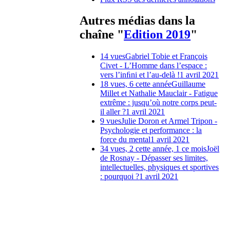
Autres médias dans la
chaîne "
Edition 2019
"
14 vues
Gabriel Tobie et François
Civet - L’Homme dans l’espace :
vers l’inﬁni et l’au-delà !
1 avril 2021
18 vues, 6 cette année
Guillaume
Millet et Nathalie Mauclair - Fatigue
extrême : jusqu’où notre corps peut-
il aller ?
1 avril 2021
9 vues
Julie Doron et Armel Tripon -
Psychologie et performance : la
force du mental
1 avril 2021
34 vues, 2 cette année, 1 ce mois
Joël
de Rosnay - Dépasser ses limites,
intellectuelles, physiques et sportives
: pourquoi ?
1 avril 2021