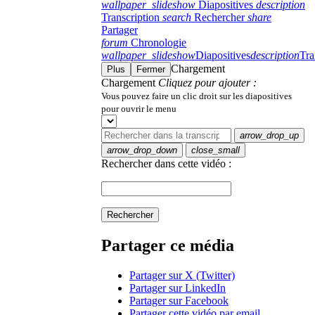
wallpaper_slideshow
Diapositives
description
Transcription
search
Rechercher
share
Partager
forum
Chronologie
wallpaper_slideshow
Diapositives
description
Tra
Chargement
Plus
Fermer
Chargement
Cliquez pour ajouter :
Vous pouvez faire un clic droit sur les diapositives
pour ouvrir le menu
arrow_drop_up
arrow_drop_down
close_small
Rechercher dans cette vidéo :
Rechercher
Partager ce média
Partager sur X (Twitter)
Partager sur LinkedIn
Partager sur Facebook
Partager cette vidéo par email