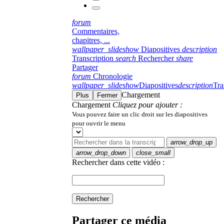
forum
Commentaires,
chapitres, ...
wallpaper_slideshow
Diapositives
description
Transcription
search
Rechercher
share
Partager
forum
Chronologie
wallpaper_slideshow
Diapositives
description
Tra
Chargement
Plus
Fermer
Chargement
Cliquez pour ajouter :
Vous pouvez faire un clic droit sur les diapositives
pour ouvrir le menu
arrow_drop_up
arrow_drop_down
close_small
Rechercher dans cette vidéo :
Rechercher
Partager ce média