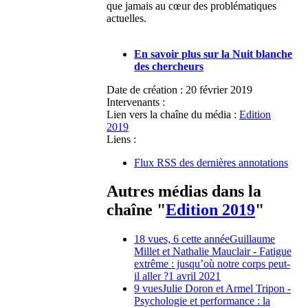
que jamais au cœur des problématiques
actuelles.
En savoir plus sur la Nuit blanche
des chercheurs
Date de création :
20 février 2019
Intervenants :
Lien vers la chaîne du média :
Edition
2019
Liens :
Flux RSS des dernières annotations
Autres médias dans la
chaîne "
Edition 2019
"
18 vues, 6 cette année
Guillaume
Millet et Nathalie Mauclair - Fatigue
extrême : jusqu’où notre corps peut-
il aller ?
1 avril 2021
9 vues
Julie Doron et Armel Tripon -
Psychologie et performance : la