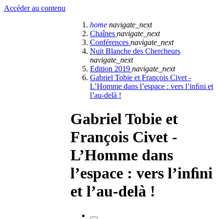
Accéder au contenu
home
navigate_next
Chaînes
navigate_next
Conférences
navigate_next
Nuit Blanche des Chercheurs
navigate_next
Edition 2019
navigate_next
Gabriel Tobie et François Civet -
L’Homme dans l’espace : vers l’inﬁni et
l’au-delà !
Gabriel Tobie et
François Civet -
L’Homme dans
l’espace : vers l’inﬁni
et l’au-delà !