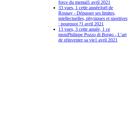
force du mental
1 avril 2021
33 vues, 1 cette année
Joël de
Rosnay - Dépasser ses limites,
intellectuelles, physiques et sportives
: pourquoi ?
1 avril 2021
13 vues, 3 cette année, 1 ce
mois
Philippe Pozzo di Borgo - L’art
de réinventer sa vie
1 avril 2021