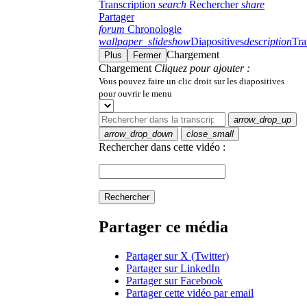
Transcription
search
Rechercher
share
Partager
forum
Chronologie
wallpaper_slideshow
Diapositives
description
Tra
Chargement
Plus
Fermer
Chargement
Cliquez pour ajouter :
Vous pouvez faire un clic droit sur les diapositives
pour ouvrir le menu
arrow_drop_up
arrow_drop_down
close_small
Rechercher dans cette vidéo :
Rechercher
Partager ce média
Partager sur X (Twitter)
Partager sur LinkedIn
Partager sur Facebook
Partager cette vidéo par email