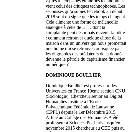
Après le temps des euphories technophiles,
vient celui des critiques technophobes. Les
secousses qu’a subies Facebook au début
2018 sont un signe que les temps changent.
Cela alimente une forme de mélancolie
analogue à celle de E .T. dont la
complainte peut désormais devenir la nôtre
: comment retrouver quelque chose de la
maison dans un univers qui nous promettait
une home qui se retrouve confisquée par
les oligopoles des prédateurs de la donnée,
devenue le pétrole du capitalisme financier
numérique ?
DOMINIQUE BOULLIER
Dominique Boullier est professeur des
Universités en France 19eme section CNU
(Sociologie). Chercheur senior au Digital
Humanities Institute à l’Ecole
Polytechnique Fédérale de Lausanne
(EPFL) depuis le 1er Décembre 2015.
Affilié au Collège des Humanités A été
professeur à Sciences Po. Paris jusqu’en
novembre 2015 chercheur au CEE puis au