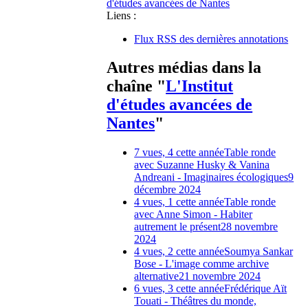
d'études avancées de Nantes
Liens :
Flux RSS des dernières annotations
Autres médias dans la
chaîne "
L'Institut
d'études avancées de
Nantes
"
7 vues, 4 cette année
Table ronde
avec Suzanne Husky & Vanina
Andreani - Imaginaires écologiques
9
décembre 2024
4 vues, 1 cette année
Table ronde
avec Anne Simon - Habiter
autrement le présent
28 novembre
2024
4 vues, 2 cette année
Soumya Sankar
Bose - L'image comme archive
alternative
21 novembre 2024
6 vues, 3 cette année
Frédérique Aït
Touati - Théâtres du monde,