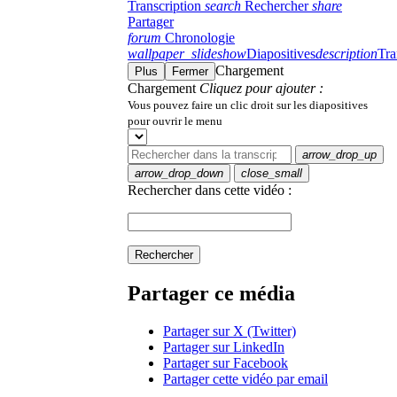
Transcription
search
Rechercher
share
Partager
forum
Chronologie
wallpaper_slideshow
Diapositives
description
Tra
Chargement
Plus
Fermer
Chargement
Cliquez pour ajouter :
Vous pouvez faire un clic droit sur les diapositives
pour ouvrir le menu
arrow_drop_up
arrow_drop_down
close_small
Rechercher dans cette vidéo :
Rechercher
Partager ce média
Partager sur X (Twitter)
Partager sur LinkedIn
Partager sur Facebook
Partager cette vidéo par email