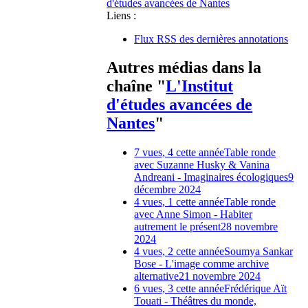
d'études avancées de Nantes
Liens :
Flux RSS des dernières annotations
Autres médias dans la
chaîne "
L'Institut
d'études avancées de
Nantes
"
7 vues, 4 cette année
Table ronde
avec Suzanne Husky & Vanina
Andreani - Imaginaires écologiques
9
décembre 2024
4 vues, 1 cette année
Table ronde
avec Anne Simon - Habiter
autrement le présent
28 novembre
2024
4 vues, 2 cette année
Soumya Sankar
Bose - L'image comme archive
alternative
21 novembre 2024
6 vues, 3 cette année
Frédérique Aït
Touati - Théâtres du monde,