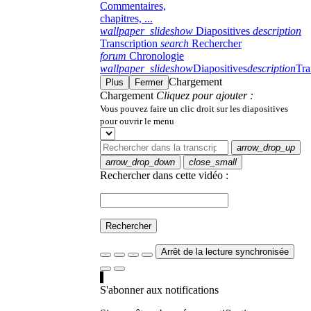
Commentaires,
chapitres, ...
wallpaper_slideshow
Diapositives
description
Transcription
search
Rechercher
forum
Chronologie
wallpaper_slideshow
Diapositives
description
Tra
Chargement
Plus
Fermer
Chargement
Cliquez pour ajouter :
Vous pouvez faire un clic droit sur les diapositives
pour ouvrir le menu
arrow_drop_up
arrow_drop_down
close_small
Rechercher dans cette vidéo :
Rechercher
Arrêt de la lecture synchronisée
S'abonner aux notifications