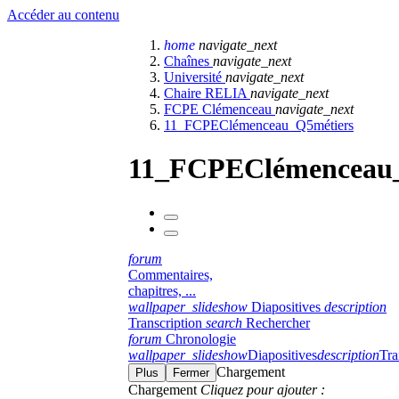
Accéder au contenu
home
navigate_next
Chaînes
navigate_next
Université
navigate_next
Chaire RELIA
navigate_next
FCPE Clémenceau
navigate_next
11_FCPEClémenceau_Q5métiers
11_FCPEClémenceau_
forum
Commentaires,
chapitres, ...
wallpaper_slideshow
Diapositives
description
Transcription
search
Rechercher
forum
Chronologie
wallpaper_slideshow
Diapositives
description
Tra
Chargement
Plus
Fermer
Chargement
Cliquez pour ajouter :