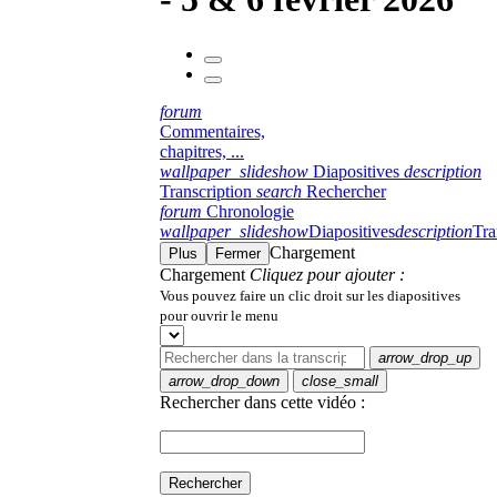
forum
Commentaires,
chapitres, ...
wallpaper_slideshow
Diapositives
description
Transcription
search
Rechercher
forum
Chronologie
wallpaper_slideshow
Diapositives
description
Tra
Chargement
Plus
Fermer
Chargement
Cliquez pour ajouter :
Vous pouvez faire un clic droit sur les diapositives
pour ouvrir le menu
arrow_drop_up
arrow_drop_down
close_small
Rechercher dans cette vidéo :
Rechercher