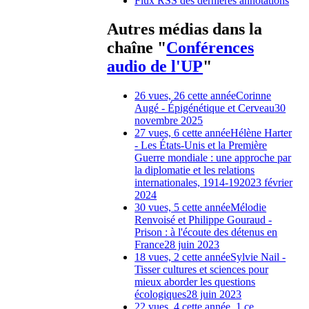
Flux RSS des dernières annotations
Autres médias dans la
chaîne "
Conférences
audio de l'UP
"
26 vues, 26 cette année
Corinne
Augé - Épigénétique et Cerveau
30
novembre 2025
27 vues, 6 cette année
Hélène Harter
- Les États-Unis et la Première
Guerre mondiale : une approche par
la diplomatie et les relations
internationales, 1914-1920
23 février
2024
30 vues, 5 cette année
Mélodie
Renvoisé et Philippe Gouraud -
Prison : à l'écoute des détenus en
France
28 juin 2023
18 vues, 2 cette année
Sylvie Nail -
Tisser cultures et sciences pour
mieux aborder les questions
écologiques
28 juin 2023
22 vues, 4 cette année, 1 ce