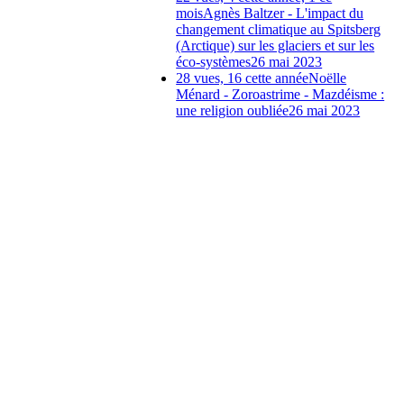
mois
Agnès Baltzer - L'impact du
changement climatique au Spitsberg
(Arctique) sur les glaciers et sur les
éco-systèmes
26 mai 2023
28 vues, 16 cette année
Noëlle
Ménard - Zoroastrime - Mazdéisme :
une religion oubliée
26 mai 2023