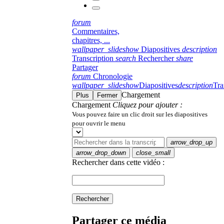
forum
Commentaires,
chapitres, ...
wallpaper_slideshow
Diapositives
description
Transcription
search
Rechercher
share
Partager
forum
Chronologie
wallpaper_slideshow
Diapositives
description
Tra
Chargement
Plus
Fermer
Chargement
Cliquez pour ajouter :
Vous pouvez faire un clic droit sur les diapositives
pour ouvrir le menu
arrow_drop_up
arrow_drop_down
close_small
Rechercher dans cette vidéo :
Rechercher
Partager ce média