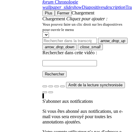
forum
Chronologie
wallpaper_slideshow
Diapositives
description
Tra
Chargement
Plus
Fermer
Chargement
Cliquez pour ajouter :
Vous pouvez faire un clic droit sur les diapositives
pour ouvrir le menu
arrow_drop_up
arrow_drop_down
close_small
Rechercher dans cette vidéo :
Rechercher
Arrêt de la lecture synchronisée
S'abonner aux notifications
Si vous êtes abonné aux notifications, un e-
mail vous sera envoyé pour toutes les
annotations ajoutées.
Votre compte utilisateur n'a pas d'adresse e-