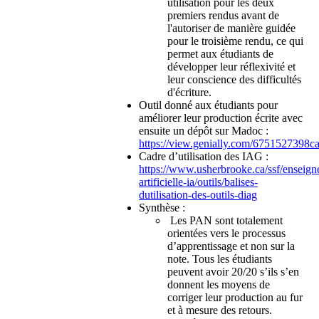
utilisation pour les deux
premiers rendus avant de
l'autoriser de manière guidée
pour le troisième rendu, ce qui
permet aux étudiants de
développer leur réflexivité et
leur conscience des difficultés
d'écriture.
Outil donné aux étudiants pour
améliorer leur production écrite avec
ensuite un dépôt sur Madoc :
https://view.genially.com/6751527398
Cadre d’utilisation des IAG :
https://www.usherbrooke.ca/ssf/enseigne
artificielle-ia/outils/balises-
dutilisation-des-outils-diag
Synthèse :
Les PAN sont totalement
orientées vers le processus
d’apprentissage et non sur la
note. Tous les étudiants
peuvent avoir 20/20 s’ils s’en
donnent les moyens de
corriger leur production au fur
et à mesure des retours.