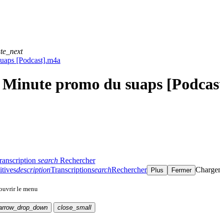
te_next
suaps [Podcast].m4a
- Minute promo du suaps [Podca
ranscription
search
Rechercher
itives
description
Transcription
search
Rechercher
Charge
Plus
Fermer
 ouvrir le menu
arrow_drop_down
close_small