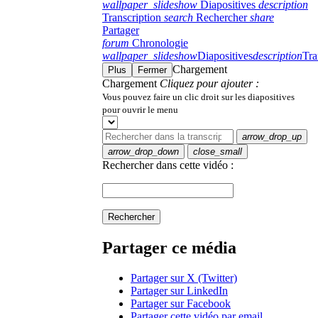
wallpaper_slideshow
Diapositives
description
Transcription
search
Rechercher
share
Partager
forum
Chronologie
wallpaper_slideshow
Diapositives
description
Tra
Chargement
Plus
Fermer
Chargement
Cliquez pour ajouter :
Vous pouvez faire un clic droit sur les diapositives
pour ouvrir le menu
arrow_drop_up
arrow_drop_down
close_small
Rechercher dans cette vidéo :
Rechercher
Partager ce média
Partager sur X (Twitter)
Partager sur LinkedIn
Partager sur Facebook
Partager cette vidéo par email