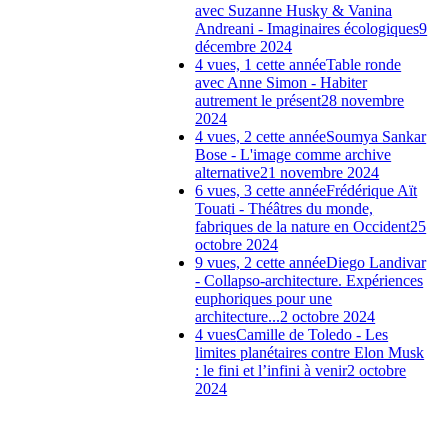
avec Suzanne Husky & Vanina
Andreani - Imaginaires écologiques
9
décembre 2024
4 vues, 1 cette année
Table ronde
avec Anne Simon - Habiter
autrement le présent
28 novembre
2024
4 vues, 2 cette année
Soumya Sankar
Bose - L'image comme archive
alternative
21 novembre 2024
6 vues, 3 cette année
Frédérique Aït
Touati - Théâtres du monde,
fabriques de la nature en Occident
25
octobre 2024
9 vues, 2 cette année
Diego Landivar
- Collapso-architecture. Expériences
euphoriques pour une
architecture...
2 octobre 2024
4 vues
Camille de Toledo - Les
limites planétaires contre Elon Musk
: le fini et l’infini à venir
2 octobre
2024