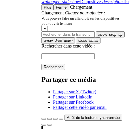
wallpaper_slideshow
Diapositives
description
Tra
Chargement
Plus
Fermer
Chargement
Cliquez pour ajouter :
Vous pouvez faire un clic droit sur les diapositives
pour ouvrir le menu
arrow_drop_up
arrow_drop_down
close_small
Rechercher dans cette vidéo :
Rechercher
Partager ce média
Partager sur X (Twitter)
Partager sur LinkedIn
Partager sur Facebook
Partager cette vidéo par email
Arrêt de la lecture synchronisée