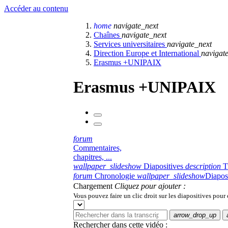
Accéder au contenu
home
navigate_next
Chaînes
navigate_next
Services universitaires
navigate_next
Direction Europe et International
navigat
Erasmus +UNIPAIX
Erasmus +UNIPAIX
forum
Commentaires,
chapitres, ...
wallpaper_slideshow
Diapositives
description
T
forum
Chronologie
wallpaper_slideshow
Diapos
Chargement
Cliquez pour ajouter :
Vous pouvez faire un clic droit sur les diapositives pour
arrow_drop_up
Rechercher dans cette vidéo :