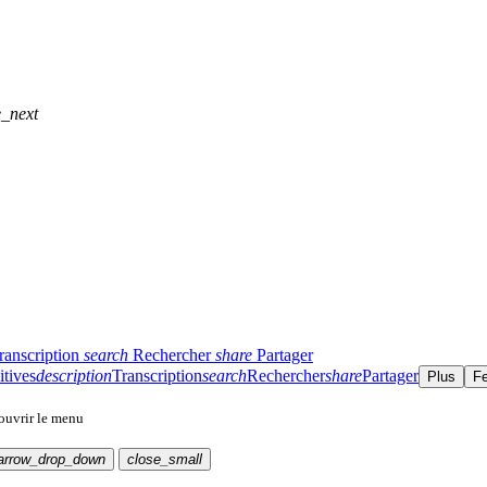
e_next
ranscription
search
Rechercher
share
Partager
itives
description
Transcription
search
Rechercher
share
Partager
Plus
F
 ouvrir le menu
arrow_drop_down
close_small