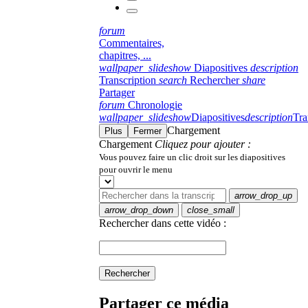
forum
Commentaires,
chapitres, ...
wallpaper_slideshow
Diapositives
description
Transcription
search
Rechercher
share
Partager
forum
Chronologie
wallpaper_slideshow
Diapositives
description
Tra
Chargement
Plus
Fermer
Chargement
Cliquez pour ajouter :
Vous pouvez faire un clic droit sur les diapositives
pour ouvrir le menu
arrow_drop_up
arrow_drop_down
close_small
Rechercher dans cette vidéo :
Rechercher
Partager ce média