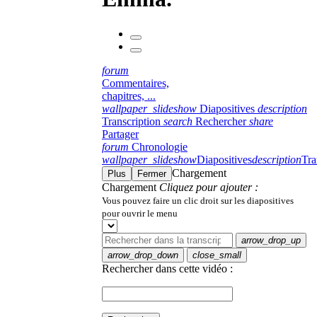
forum
Commentaires,
chapitres, ...
wallpaper_slideshow
Diapositives
description
Transcription
search
Rechercher
share
Partager
forum
Chronologie
wallpaper_slideshow
Diapositives
description
Tra
Chargement
Plus
Fermer
Chargement
Cliquez pour ajouter :
Vous pouvez faire un clic droit sur les diapositives
pour ouvrir le menu
arrow_drop_up
arrow_drop_down
close_small
Rechercher dans cette vidéo :