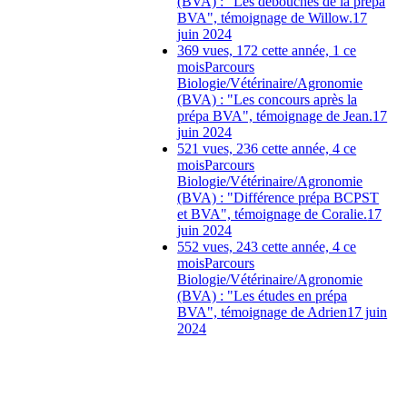
(BVA) : "Les débouchés de la prépa
BVA", témoignage de Willow.
17
juin 2024
369 vues, 172 cette année, 1 ce
mois
Parcours
Biologie/Vétérinaire/Agronomie
(BVA) : "Les concours après la
prépa BVA", témoignage de Jean.
17
juin 2024
521 vues, 236 cette année, 4 ce
mois
Parcours
Biologie/Vétérinaire/Agronomie
(BVA) : "Différence prépa BCPST
et BVA", témoignage de Coralie.
17
juin 2024
552 vues, 243 cette année, 4 ce
mois
Parcours
Biologie/Vétérinaire/Agronomie
(BVA) : "Les études en prépa
BVA", témoignage de Adrien
17 juin
2024