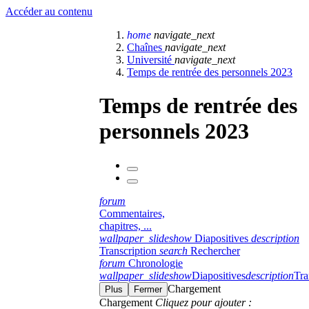
Accéder au contenu
home
navigate_next
Chaînes
navigate_next
Université
navigate_next
Temps de rentrée des personnels 2023
Temps de rentrée des
personnels 2023
forum
Commentaires,
chapitres, ...
wallpaper_slideshow
Diapositives
description
Transcription
search
Rechercher
forum
Chronologie
wallpaper_slideshow
Diapositives
description
Tra
Chargement
Plus
Fermer
Chargement
Cliquez pour ajouter :