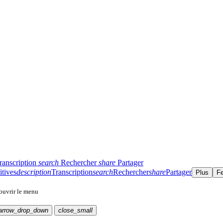
ranscription
search
Rechercher
share
Partager
itives
description
Transcription
search
Rechercher
share
Partager
Plus
F
 ouvrir le menu
arrow_drop_down
close_small