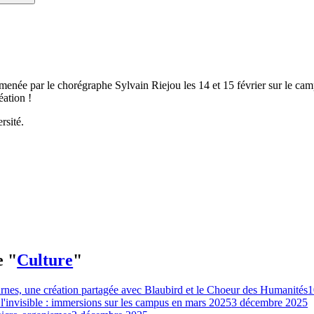
enée par le chorégraphe Sylvain Riejou les 14 et 15 février sur le cam
éation !
rsité.
e "
Culture
"
rnes, une création partagée avec Blaubird et le Choeur des Humanités
1
 l'invisible : immersions sur les campus en mars 2025
3 décembre 2025