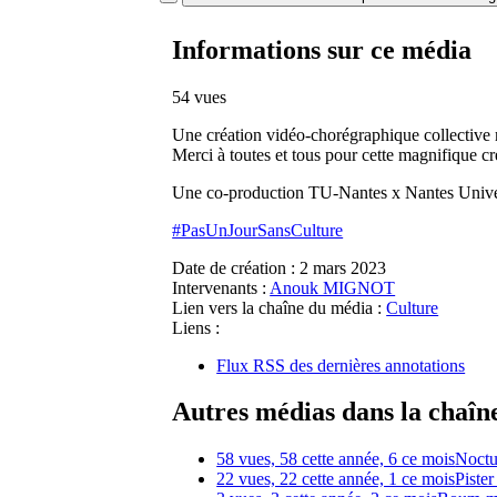
Informations sur ce média
54 vues
Une création vidéo-chorégraphique collective m
Merci à toutes et tous pour cette magnifique cr
Une co-production TU-Nantes x Nantes Unive
#PasUnJourSansCulture
Date de création :
2 mars 2023
Intervenants :
Anouk MIGNOT
Lien vers la chaîne du média :
Culture
Liens :
Flux RSS des dernières annotations
Autres médias dans la chaîn
58 vues, 58 cette année, 6 ce mois
Noctu
22 vues, 22 cette année, 1 ce mois
Pister