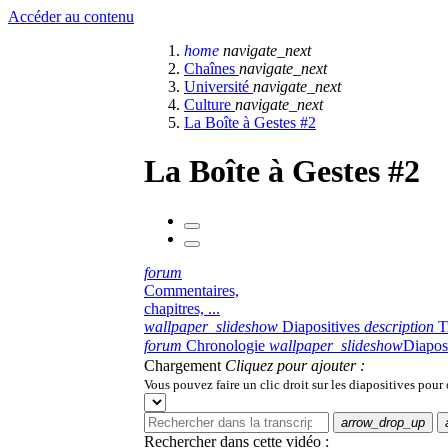
Accéder au contenu
home
navigate_next
Chaînes
navigate_next
Université
navigate_next
Culture
navigate_next
La Boîte à Gestes #2
La Boîte à Gestes #2
forum
Commentaires,
chapitres, ...
wallpaper_slideshow
Diapositives
description
T
forum
Chronologie
wallpaper_slideshow
Diapos
Chargement
Cliquez pour ajouter :
Vous pouvez faire un clic droit sur les diapositives pour
arrow_drop_up
Rechercher dans cette vidéo :