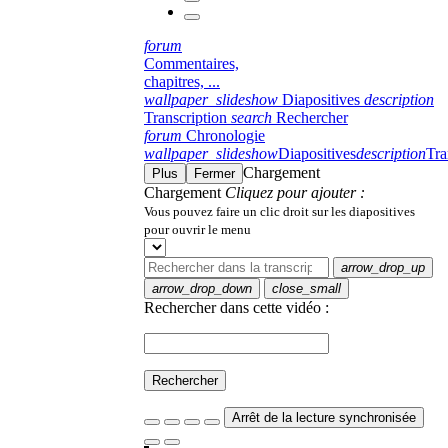
forum
Commentaires,
chapitres, ...
wallpaper_slideshow
Diapositives
description
Transcription
search
Rechercher
forum
Chronologie
wallpaper_slideshow
Diapositives
description
Tra
Chargement
Plus
Fermer
Chargement
Cliquez pour ajouter :
Vous pouvez faire un clic droit sur les diapositives
pour ouvrir le menu
arrow_drop_up
arrow_drop_down
close_small
Rechercher dans cette vidéo :
Rechercher
Arrêt de la lecture synchronisée