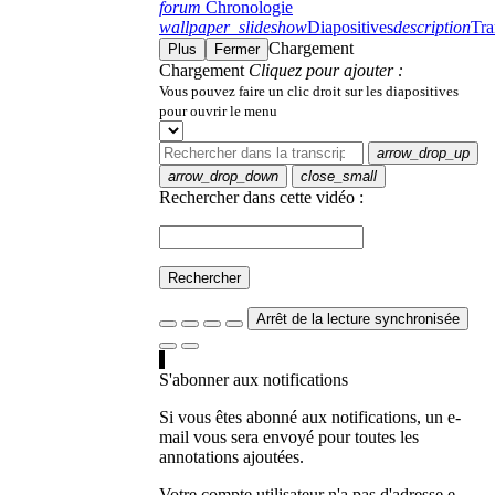
forum
Chronologie
wallpaper_slideshow
Diapositives
description
Tra
Chargement
Plus
Fermer
Chargement
Cliquez pour ajouter :
Vous pouvez faire un clic droit sur les diapositives
pour ouvrir le menu
arrow_drop_up
arrow_drop_down
close_small
Rechercher dans cette vidéo :
Rechercher
Arrêt de la lecture synchronisée
S'abonner aux notifications
Si vous êtes abonné aux notifications, un e-
mail vous sera envoyé pour toutes les
annotations ajoutées.
Votre compte utilisateur n'a pas d'adresse e-