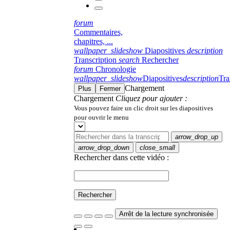
forum
Commentaires,
chapitres, ...
wallpaper_slideshow
Diapositives
description
Transcription
search
Rechercher
forum
Chronologie
wallpaper_slideshow
Diapositives
description
Tra
Chargement
Plus
Fermer
Chargement
Cliquez pour ajouter :
Vous pouvez faire un clic droit sur les diapositives
pour ouvrir le menu
arrow_drop_up
arrow_drop_down
close_small
Rechercher dans cette vidéo :
Rechercher
Arrêt de la lecture synchronisée