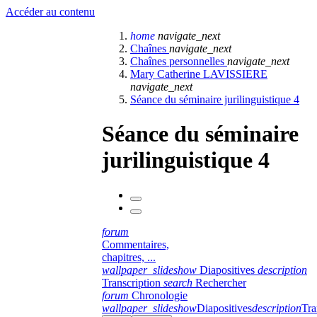
Accéder au contenu
home
navigate_next
Chaînes
navigate_next
Chaînes personnelles
navigate_next
Mary Catherine LAVISSIERE
navigate_next
Séance du séminaire jurilinguistique 4
Séance du séminaire
jurilinguistique 4
forum
Commentaires,
chapitres, ...
wallpaper_slideshow
Diapositives
description
Transcription
search
Rechercher
forum
Chronologie
wallpaper_slideshow
Diapositives
description
Tra