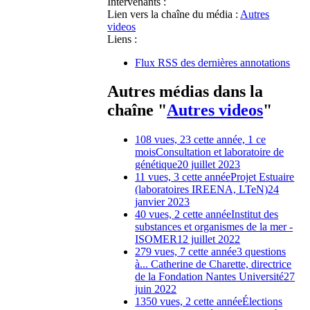
Intervenants :
Lien vers la chaîne du média :
Autres
videos
Liens :
Flux RSS des dernières annotations
Autres médias dans la
chaîne "
Autres videos
"
108 vues, 23 cette année, 1 ce
mois
Consultation et laboratoire de
génétique
20 juillet 2023
11 vues, 3 cette année
Projet Estuaire
(laboratoires IREENA, LTeN)
24
janvier 2023
40 vues, 2 cette année
Institut des
substances et organismes de la mer -
ISOMER
12 juillet 2022
279 vues, 7 cette année
3 questions
à... Catherine de Charette, directrice
de la Fondation Nantes Université
27
juin 2022
1350 vues, 2 cette année
Élections