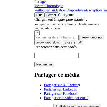
Partager
forum
Chronologie
wallpaper_slideshow
Diapositives
description
Tra
Chargement
Plus
Fermer
Chargement
Cliquez pour ajouter :
Vous pouvez faire un clic droit sur les diapositives
pour ouvrir le menu
arrow_drop_up
arrow_drop_down
close_small
Rechercher dans cette vidéo :
Rechercher
Partager ce média
Partager sur X (Twitter)
Partager sur LinkedIn
Partager sur Facebook
Partager cette vidéo par email
Arrêt de la lecture synchronisée