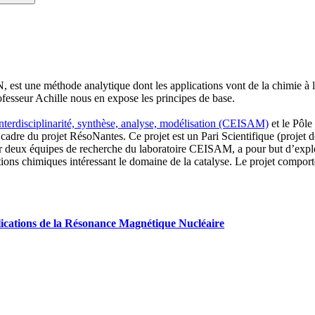
t une méthode analytique dont les applications vont de la chimie à la 
ofesseur Achille nous en expose les principes de base.
Interdisciplinarité, synthèse, analyse, modélisation (CEISAM)
et le Pôle
 cadre du projet RésoNantes. Ce projet est un Pari Scientifique (projet 
ar deux équipes de recherche du laboratoire CEISAM, a pour but d’explo
ctions chimiques intéressant le domaine de la catalyse. Le projet compor
plications de la Résonance Magnétique Nucléaire