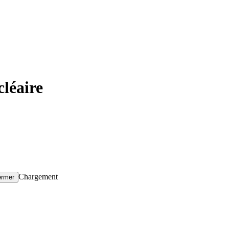
léaire
Chargement
ermer