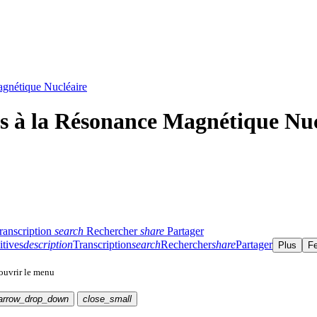
agnétique Nucléaire
s à la Résonance Magnétique Nuc
ranscription
search
Rechercher
share
Partager
itives
description
Transcription
search
Rechercher
share
Partager
Plus
F
 ouvrir le menu
arrow_drop_down
close_small