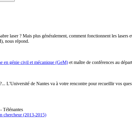
re laser ? Mais plus généralement, comment fonctionnent les lasers et à 
M), nous répond.
rche en génie civil et mécanique (GeM)
et maître de conférences au dépar
?... L'Université de Nantes va à votre rencontre pour recueillir vos que
- Télénantes
un chercheur (2013-2015)