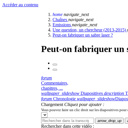
Accéder au contenu
home
navigate_next
Chaînes
navigate_next
Emissions
navigate_next
Une question, un chercheur (2013-2015)
Peut-on fabriquer un sabre laser ?
Peut-on fabriquer un s
forum
Commentaires,
chapitres, ...
wallpaper_slideshow
Diapositives
description
T
forum
Chronologie
wallpaper_slideshow
Diapos
Chargement
Cliquez pour ajouter :
Vous pouvez faire un clic droit sur les diapositives pour
arrow_drop_up
Rechercher dans cette vidéo :