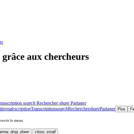
rs
grâce aux chercheurs
ranscription
search
Rechercher
share
Partager
itives
description
Transcription
search
Rechercher
share
Partager
Plus
F
 ouvrir le menu
arrow_drop_down
close_small