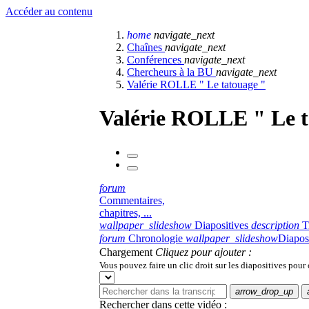
Accéder au contenu
home
navigate_next
Chaînes
navigate_next
Conférences
navigate_next
Chercheurs à la BU
navigate_next
Valérie ROLLE " Le tatouage "
Valérie ROLLE " Le t
forum
Commentaires,
chapitres, ...
wallpaper_slideshow
Diapositives
description
T
forum
Chronologie
wallpaper_slideshow
Diapos
Chargement
Cliquez pour ajouter :
Vous pouvez faire un clic droit sur les diapositives pour
arrow_drop_up
Rechercher dans cette vidéo :