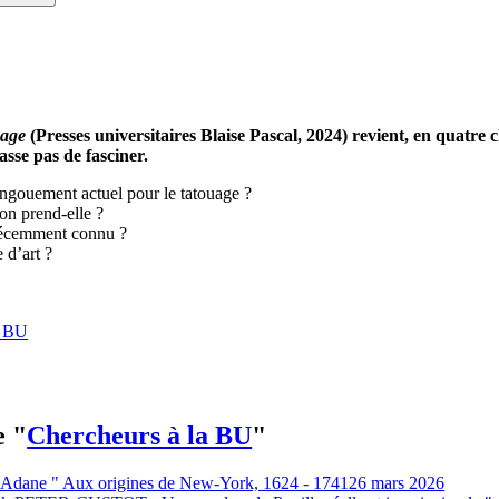
uage
(Presses universitaires Blaise Pascal, 2024) revient, en quatre
asse pas de fasciner.
gouement actuel pour le tatouage ?
on prend-elle ?
l récemment connu ?
 d’art ?
a BU
e "
Chercheurs à la BU
"
e Adane " Aux origines de New-York, 1624 - 1741
26 mars 2026