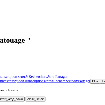
atouage "
ranscription
search
Rechercher
share
Partager
itives
description
Transcription
search
Rechercher
share
Partager
Plus
F
 ouvrir le menu
arrow_drop_down
close_small