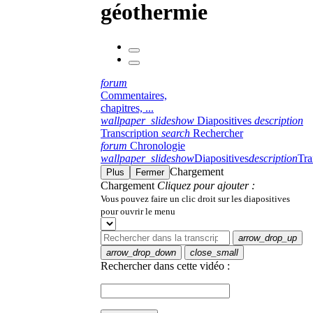
géothermie
forum
Commentaires,
chapitres, ...
wallpaper_slideshow
Diapositives
description
Transcription
search
Rechercher
forum
Chronologie
wallpaper_slideshow
Diapositives
description
Tra
Chargement
Plus
Fermer
Chargement
Cliquez pour ajouter :
Vous pouvez faire un clic droit sur les diapositives
pour ouvrir le menu
arrow_drop_up
arrow_drop_down
close_small
Rechercher dans cette vidéo :