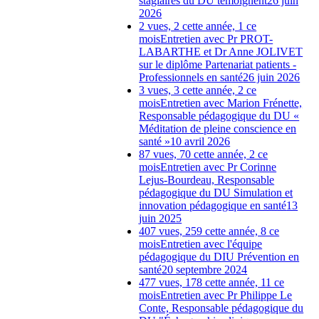
stagiaires du DU témoignent
26 juin
2026
2 vues, 2 cette année, 1 ce
mois
Entretien avec Pr PROT-
LABARTHE et Dr Anne JOLIVET
sur le diplôme Partenariat patients -
Professionnels en santé
26 juin 2026
3 vues, 3 cette année, 2 ce
mois
Entretien avec Marion Frénette,
Responsable pédagogique du DU «
Méditation de pleine conscience en
santé »
10 avril 2026
87 vues, 70 cette année, 2 ce
mois
Entretien avec Pr Corinne
Lejus-Bourdeau, Responsable
pédagogique du DU Simulation et
innovation pédagogique en santé
13
juin 2025
407 vues, 259 cette année, 8 ce
mois
Entretien avec l'équipe
pédagogique du DIU Prévention en
santé
20 septembre 2024
477 vues, 178 cette année, 11 ce
mois
Entretien avec Pr Philippe Le
Conte, Responsable pédagogique du