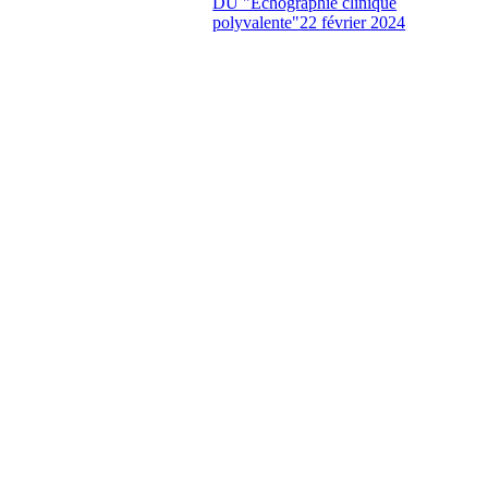
DU "Échographie clinique
polyvalente"
22 février 2024