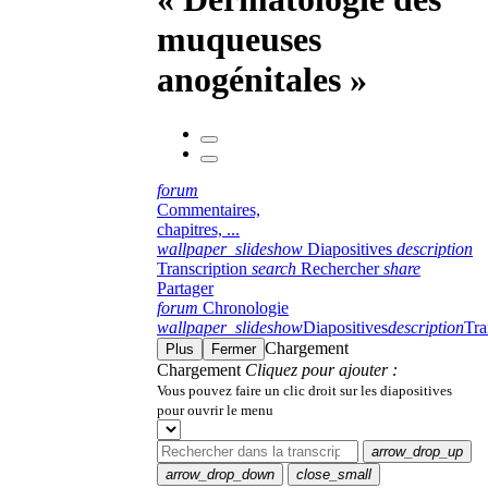
muqueuses
anogénitales »
forum
Commentaires,
chapitres, ...
wallpaper_slideshow
Diapositives
description
Transcription
search
Rechercher
share
Partager
forum
Chronologie
wallpaper_slideshow
Diapositives
description
Tra
Chargement
Plus
Fermer
Chargement
Cliquez pour ajouter :
Vous pouvez faire un clic droit sur les diapositives
pour ouvrir le menu
arrow_drop_up
arrow_drop_down
close_small