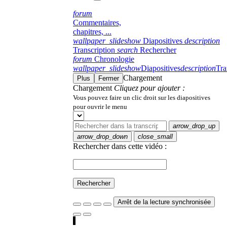
forum
Commentaires,
chapitres, ...
wallpaper_slideshow
Diapositives
description
Transcription
search
Rechercher
forum
Chronologie
wallpaper_slideshow
Diapositives
description
Tra
Chargement
Plus
Fermer
Chargement
Cliquez pour ajouter :
Vous pouvez faire un clic droit sur les diapositives
pour ouvrir le menu
arrow_drop_up
arrow_drop_down
close_small
Rechercher dans cette vidéo :
Rechercher
Arrêt de la lecture synchronisée