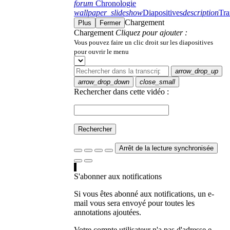
forum
Chronologie
wallpaper_slideshow
Diapositives
description
Tra
Chargement
Plus
Fermer
Chargement
Cliquez pour ajouter :
Vous pouvez faire un clic droit sur les diapositives
pour ouvrir le menu
arrow_drop_up
arrow_drop_down
close_small
Rechercher dans cette vidéo :
Rechercher
Arrêt de la lecture synchronisée
S'abonner aux notifications
Si vous êtes abonné aux notifications, un e-
mail vous sera envoyé pour toutes les
annotations ajoutées.
Votre compte utilisateur n'a pas d'adresse e-