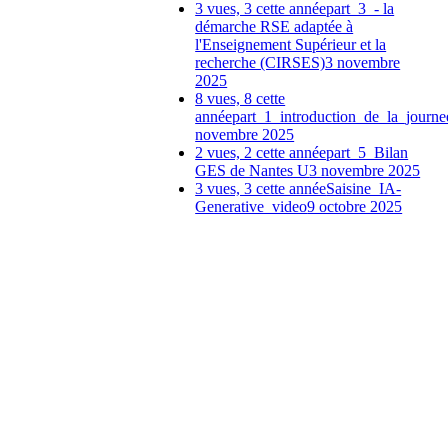
3 vues, 3 cette année
part_3_- la
démarche RSE adaptée à
l'Enseignement Supérieur et la
recherche (CIRSES)
3 novembre
2025
8 vues, 8 cette
année
part_1_introduction_de_la_journe
novembre 2025
2 vues, 2 cette année
part_5_Bilan
GES de Nantes U
3 novembre 2025
3 vues, 3 cette année
Saisine_IA-
Generative_video
9 octobre 2025