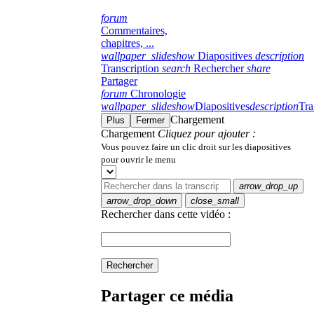
forum
Commentaires,
chapitres, ...
wallpaper_slideshow
Diapositives
description
Transcription
search
Rechercher
share
Partager
forum
Chronologie
wallpaper_slideshow
Diapositives
description
Tra
Chargement
Plus
Fermer
Chargement
Cliquez pour ajouter :
Vous pouvez faire un clic droit sur les diapositives
pour ouvrir le menu
arrow_drop_up
arrow_drop_down
close_small
Rechercher dans cette vidéo :
Rechercher
Partager ce média