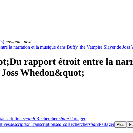
13)
navigate_next
entre la narration et la musique dans Buffy, the Vampire Slayer de Jo
t;Du rapport étroit entre la narr
e Joss Whedon&quot;
ranscription
search
Rechercher
share
Partager
itives
description
Transcription
search
Rechercher
share
Partager
Plus
F