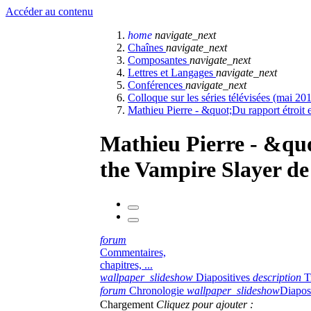
Accéder au contenu
home
navigate_next
Chaînes
navigate_next
Composantes
navigate_next
Lettres et Langages
navigate_next
Conférences
navigate_next
Colloque sur les séries télévisées (mai 20
Mathieu Pierre - &quot;Du rapport étroit 
Mathieu Pierre - &quo
the Vampire Slayer d
forum
Commentaires,
chapitres, ...
wallpaper_slideshow
Diapositives
description
T
forum
Chronologie
wallpaper_slideshow
Diapos
Chargement
Cliquez pour ajouter :