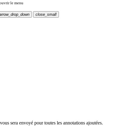
 ouvrir le menu
arrow_drop_down
close_small
 vous sera envoyé pour toutes les annotations ajoutées.