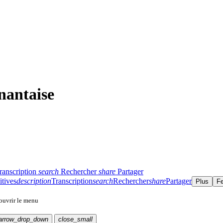
nantaise
ranscription
search
Rechercher
share
Partager
itives
description
Transcription
search
Rechercher
share
Partager
Plus
F
 ouvrir le menu
arrow_drop_down
close_small