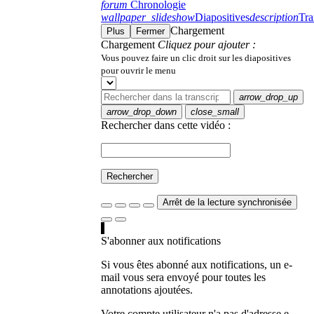
forum
Chronologie
wallpaper_slideshow
Diapositives
description
Tra
Chargement
Plus
Fermer
Chargement
Cliquez pour ajouter :
Vous pouvez faire un clic droit sur les diapositives
pour ouvrir le menu
arrow_drop_up
arrow_drop_down
close_small
Rechercher dans cette vidéo :
Rechercher
Arrêt de la lecture synchronisée
S'abonner aux notifications
Si vous êtes abonné aux notifications, un e-
mail vous sera envoyé pour toutes les
annotations ajoutées.
Votre compte utilisateur n'a pas d'adresse e-