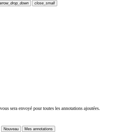
arrow_drop_down
close_small
 vous sera envoyé pour toutes les annotations ajoutées.
Nouveau
Mes annotations