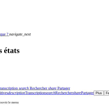
ique ?
navigate_next
s états
ranscription
search
Rechercher
share
Partager
itives
description
Transcription
search
Rechercher
share
Partager
Plus
F
 ouvrir le menu