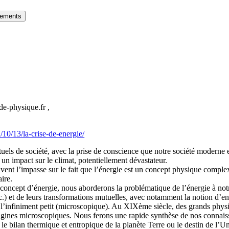
gements
de-physique.fr ,
/10/13/la-crise-de-energie/
uels de société, avec la prise de conscience que notre société moderne e
 un impact sur le climat, potentiellement dévastateur.
ent l’impasse sur le fait que l’énergie est un concept physique complex
ire.
 concept d’énergie, nous aborderons la problématique de l’énergie à notr
.) et de leurs transformations mutuelles, avec notamment la notion d’ent
 l’infiniment petit (microscopique). Au XIXème siècle, des grands physi
origines microscopiques. Nous ferons une rapide synthèse de nos connaiss
 le bilan thermique et entropique de la planète Terre ou le destin de l’Un