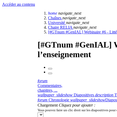
Accéder au contenu
home
navigate_next
Chaînes
navigate_next
Université
navigate_next
Chaire RELIA
navigate_next
[#GTnum #GenIAL] Webinaire #6 - Littérat
[#GTnum #GenIAL] Webi
l’enseignement
forum
Commentaires,
chapitres, ...
wallpaper_slideshow
Diapositives
description
T
forum
Chronologie
wallpaper_slideshow
Diapos
Chargement
Cliquez pour ajouter :
Vous pouvez faire un clic droit sur les diapositives pour