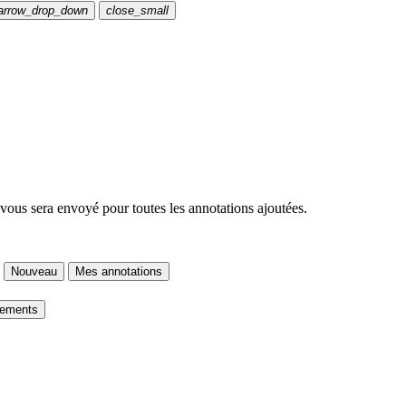
arrow_drop_down
close_small
 vous sera envoyé pour toutes les annotations ajoutées.
Nouveau
Mes annotations
gements