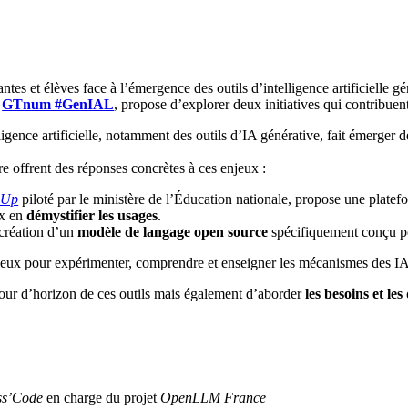
 et élèves face à l’émergence des outils d’intelligence artificielle gé
t
GTnum #GenIAL
, propose d’explorer deux initiatives qui contribue
lligence artificielle, notamment des outils d’IA générative, fait émerge
e offrent des réponses concrètes à ces enjeux :
-Up
piloté par le ministère de l’Éducation nationale, propose une platefo
ux en
démystifier les usages
.
 création d’un
modèle de langage open source
spécifiquement conçu po
écieux pour expérimenter, comprendre et enseigner les mécanismes des IA
tour d’horizon de ces outils mais également d’aborder
les besoins et les 
ss’Code
en charge du projet
OpenLLM France