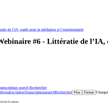
ie de l’IA, outils pour la médiation et l’enseignement
naire #6 - Littératie de l’IA, o
ranscription
search
Rechercher
itives
description
Transcription
search
Rechercher
Charge
Plus
Fermer
 ouvrir le menu