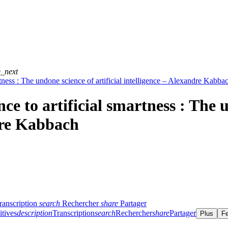
e_next
tness : The undone science of artificial intelligence – Alexandre Kabba
e to artificial smartness : The u
dre Kabbach
ranscription
search
Rechercher
share
Partager
itives
description
Transcription
search
Rechercher
share
Partager
Plus
F