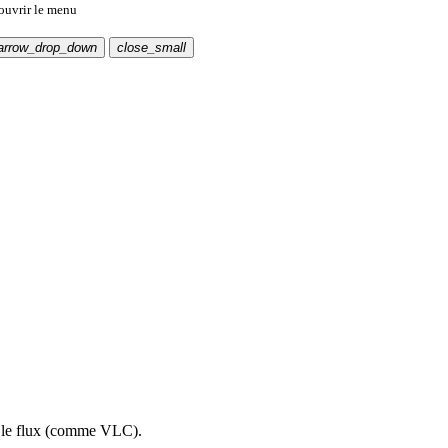
 ouvrir le menu
arrow_drop_down
close_small
re le flux (comme VLC).