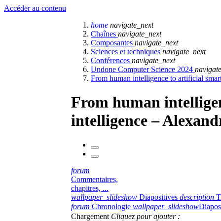
Accéder au contenu
home
navigate_next
Chaînes
navigate_next
Composantes
navigate_next
Sciences et techniques
navigate_next
Conférences
navigate_next
Undone Computer Science 2024
navigat
From human intelligence to artificial smar
From human intelligenc
intelligence – Alexan
forum
Commentaires,
chapitres, ...
wallpaper_slideshow
Diapositives
description
T
forum
Chronologie
wallpaper_slideshow
Diapos
Chargement
Cliquez pour ajouter :