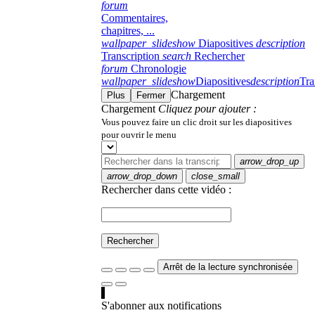
forum
Commentaires,
chapitres, ...
wallpaper_slideshow
Diapositives
description
Transcription
search
Rechercher
forum
Chronologie
wallpaper_slideshow
Diapositives
description
Tra
Chargement
Plus
Fermer
Chargement
Cliquez pour ajouter :
Vous pouvez faire un clic droit sur les diapositives
pour ouvrir le menu
arrow_drop_up
arrow_drop_down
close_small
Rechercher dans cette vidéo :
Rechercher
Arrêt de la lecture synchronisée
S'abonner aux notifications