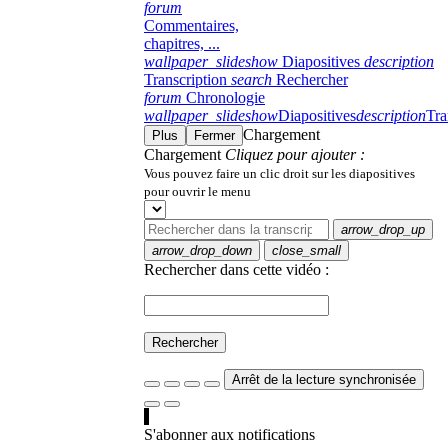
forum
Commentaires,
chapitres, ...
wallpaper_slideshow
Diapositives
description
Transcription
search
Rechercher
forum
Chronologie
wallpaper_slideshow
Diapositives
description
Tra
Chargement
Plus
Fermer
Chargement
Cliquez pour ajouter :
Vous pouvez faire un clic droit sur les diapositives
pour ouvrir le menu
arrow_drop_up
arrow_drop_down
close_small
Rechercher dans cette vidéo :
Rechercher
Arrêt de la lecture synchronisée
S'abonner aux notifications