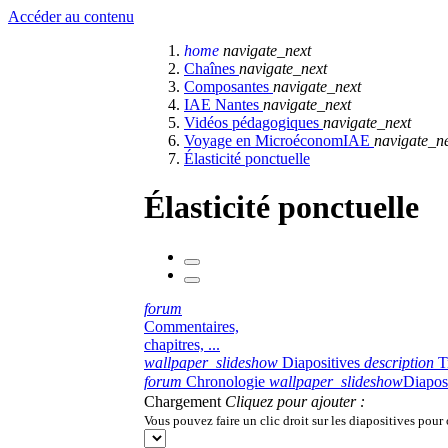
Accéder au contenu
home
navigate_next
Chaînes
navigate_next
Composantes
navigate_next
IAE Nantes
navigate_next
Vidéos pédagogiques
navigate_next
Voyage en MicroéconomIAE
navigate_n
Élasticité ponctuelle
Élasticité ponctuelle
forum
Commentaires,
chapitres, ...
wallpaper_slideshow
Diapositives
description
T
forum
Chronologie
wallpaper_slideshow
Diapos
Chargement
Cliquez pour ajouter :
Vous pouvez faire un clic droit sur les diapositives pour