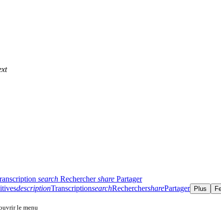
ext
ranscription
search
Rechercher
share
Partager
itives
description
Transcription
search
Rechercher
share
Partager
Plus
F
 ouvrir le menu