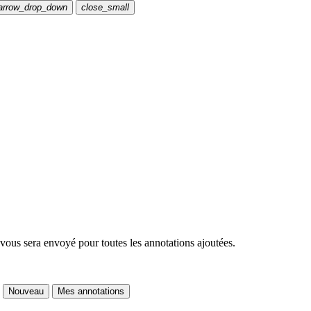
arrow_drop_down
close_small
 vous sera envoyé pour toutes les annotations ajoutées.
Nouveau
Mes annotations