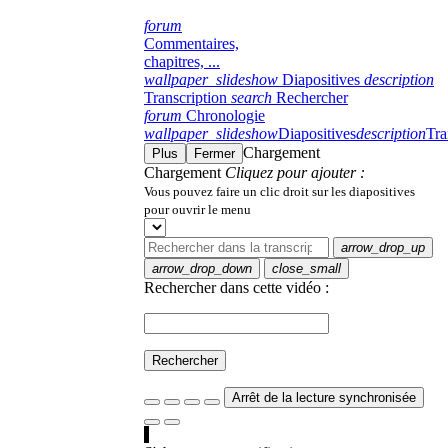
forum
Commentaires,
chapitres, ...
wallpaper_slideshow
Diapositives
description
Transcription
search
Rechercher
forum
Chronologie
wallpaper_slideshow
Diapositives
description
Tra
Chargement
Plus
Fermer
Chargement
Cliquez pour ajouter :
Vous pouvez faire un clic droit sur les diapositives
pour ouvrir le menu
arrow_drop_up
arrow_drop_down
close_small
Rechercher dans cette vidéo :
Rechercher
Arrêt de la lecture synchronisée