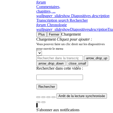
forum
Commentaires,
chapitres, ...
wallpaper_slideshow
Diapositives
description
Transcription
search
Rechercher
forum
Chronologie
wallpaper_slideshow
Diapositives
description
Tra
Chargement
Plus
Fermer
Chargement
Cliquez pour ajouter :
Vous pouvez faire un clic droit sur les diapositives
pour ouvrir le menu
arrow_drop_up
arrow_drop_down
close_small
Rechercher dans cette vidéo :
Rechercher
Arrêt de la lecture synchronisée
S'abonner aux notifications